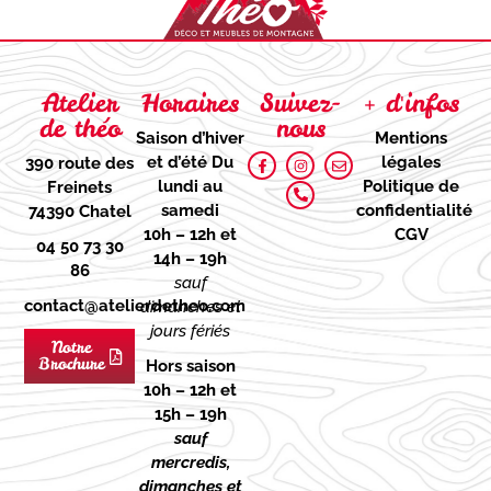
Atelier
Horaires
Suivez-
+ d'infos
de théo
nous
Saison d’hiver
Mentions
et d’été
Du
légales
390 route des
lundi au
Politique de
Freinets
samedi
confidentialité
74390 Chatel
10h – 12h et
CGV
04 50 73 30
14h – 19h
86
sauf
contact@atelierdetheo.com
dimanches et
jours fériés
Notre
Brochure
Hors saison
10h – 12h et
15h – 19h
sauf
mercredis,
dimanches et