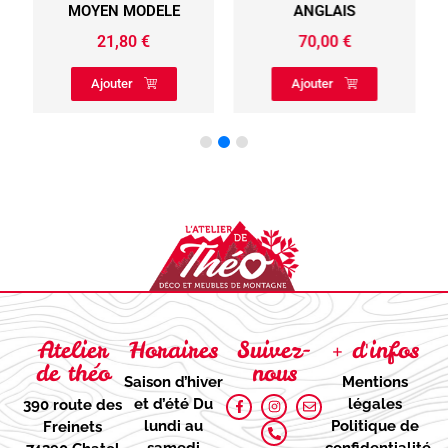
MOYEN MODELE
ANGLAIS
21,80
€
70,00
€
Ajouter
Ajouter
Atelier
Horaires
Suivez-
+ d'infos
de théo
nous
Saison d’hiver
Mentions
et d’été
Du
légales
390 route des
lundi au
Politique de
Freinets
samedi
confidentialité