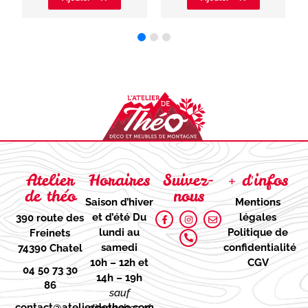
Atelier
Horaires
Suivez-
+ d'infos
de théo
nous
Saison d’hiver
Mentions
et d’été
Du
légales
390 route des
lundi au
Politique de
Freinets
samedi
confidentialité
74390 Chatel
10h – 12h et
CGV
04 50 73 30
14h – 19h
86
sauf
contact@atelierdetheo.com