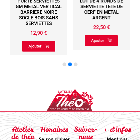
PORTE SERVIETTES
LOT DE 4 RONDS DE
GM METAL VERTICAL
SERVIETTE TETE DE
BARRIERE NOIRE
CERF EN METAL
SOCLE BOIS SANS
ARGENT
SERVIETTES
22,50
€
12,90
€
Ajouter
Ajouter
Atelier
Horaires
Suivez-
+ d'infos
de théo
nous
Saison d’hiver
Mentions